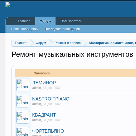
Главная
Пользователи
Форум
Поиск сообщений
Последние сообщения
Главная
Форум
Ремонт и сервис
Мастерские, ремонт часов,
Ремонт музыкальных инструментов
Заголовок
ЛЯМИНОР
admin
,
31 дек 2002
NASTROITPIANO
admin
,
31 дек 2002
КВАДРАНТ
admin
,
31 дек 2002
ФОРТЕПЬЯНО