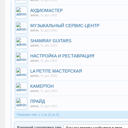
admin
,
31 дек 2002
АУДИОМАСТЕР
admin
,
31 дек 2002
МУЗЫКАЛЬНЫЙ СЕРВИС-ЦЕНТР
admin
,
31 дек 2002
SHAMRAY GUITARS
admin
,
31 дек 2002
НАСТРОЙКА И РЕСТАВРАЦИЯ
admin
,
31 дек 2002
LA PETITE МАСТЕРСКАЯ
admin
,
31 дек 2002
КАМЕРТОН
admin
,
31 дек 2002
ПРАЙД
admin
,
31 дек 2002
Показано тем: с 1 по 11 из 11.
Критерий сортировки тем: