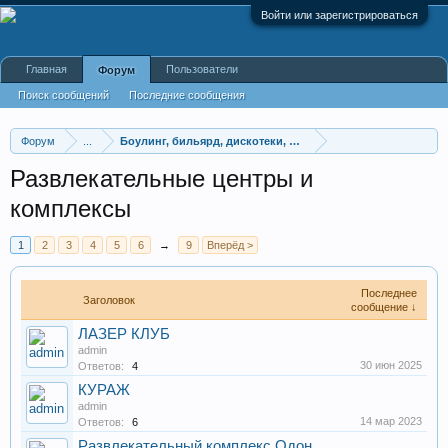
Войти или зарегистрироваться
Главная
Пользователи
Форум
Поиск сообщений
Последние сообщения
Форум
...
Боулинг, бильярд, дискотеки, клубы
Развлекательные центры и
комплексы
1
2
3
4
5
6
→
9
Вперёд >
Последнее
Заголовок
сообщение ↓
ЛАЗЕР КЛУБ
admin
30 июн 2025
Ответов:
4
КУРАЖ
admin
14 мар 2023
Ответов:
6
Развлекательный комплекс Одон