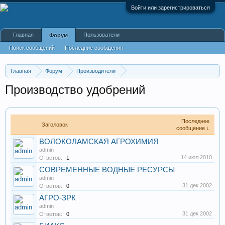
Войти или зарегистрироваться
Главная
Пользователи
Форум
Поиск сообщений
Последние сообщения
Главная
Форум
Производители
Сельское хозяйство, животноводство, фермы, совхозы
Производство удобрений
Последнее
Заголовок
сообщение ↓
ВОЛОКОЛАМСКАЯ АГРОХИМИЯ
admin
14 июл 2010
Ответов:
1
СОВРЕМЕННЫЕ ВОДНЫЕ РЕСУРСЫ
admin
31 дек 2002
Ответов:
0
АГРО-ЗРК
admin
31 дек 2002
Ответов:
0