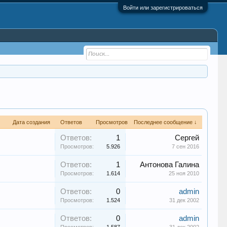
Войти или зарегистрироваться
Дата создания
Ответов
Просмотров
Последнее сообщение ↓
Ответов:
1
Сергей
Просмотров:
5.926
7 сен 2016
Ответов:
1
Антонова Галина
Просмотров:
1.614
25 ноя 2010
Ответов:
0
admin
Просмотров:
1.524
31 дек 2002
Ответов:
0
admin