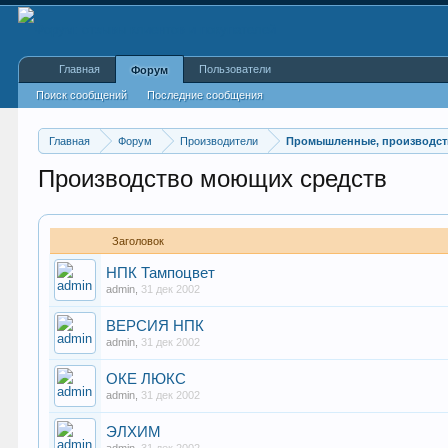
Главная
Пользователи
Форум
Поиск сообщений
Последние сообщения
Главная
Форум
Производители
Промышленные, производст
Производство моющих средств
Заголовок
НПК Тампоцвет
admin
,
31 дек 2002
ВЕРСИЯ НПК
admin
,
31 дек 2002
ОКЕ ЛЮКС
admin
,
31 дек 2002
ЭЛХИМ