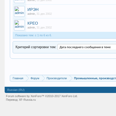
admin
,
31 дек 2002
ИРЭН
admin
,
31 дек 2002
КРЕО
admin
,
31 дек 2002
Показано тем: с 1 по 6 из 6.
Критерий сортировки тем:
Главная
Форум
Производители
Промышленные, производст
Russian (RU)
Forum software by XenForo™
©2010-2017 XenForo Ltd.
Перевод:
XF-Russia.ru