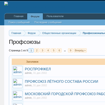
Главная
Пользователи
Форум
Поиск сообщений
Последние сообщения
Главная
Форум
Общественные организации
Профессиональн
Профсоюзы
Страница 1 из 9
1
2
3
4
5
6
→
9
Вперёд >
Заголовок
РОСПРОФЖЕЛ
admin
,
31 дек 2002
ПРОФСОЮЗ ЛЁТНОГО СОСТАВА РОССИИ
admin
,
31 дек 2002
МОСКОВСКИЙ ГОРОДСКОЙ ПРОФСОЮЗ РАБО
admin
,
31 дек 2002