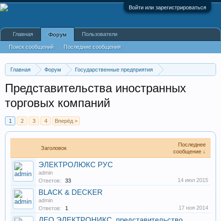
Войти или зарегистрироваться
Главная
Пользователи
Форум
Поиск сообщений
Последние сообщения
Главная
Форум
Государственные предприятия
Административные учреждения
Представительства иностранных
торговых компаний
1
2
3
4
Вперёд >
Последнее
Заголовок
сообщение ↓
ЭЛЕКТРОЛЮКС РУС
admin
14 июл 2015
Ответов:
33
BLACK & DECKER
admin
17 ноя 2014
Ответов:
1
ДЕО ЭЛЕКТРОНИКС, представительство