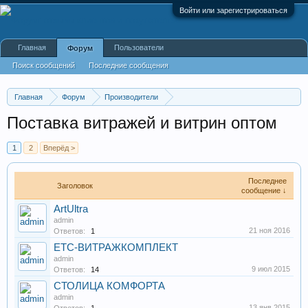
Войти или зарегистрироваться
Главная
Пользователи
Форум
Поиск сообщений
Последние сообщения
Главная
Форум
Производители
Промышленные, производственные и перерабатывающие
Поставка витражей и витрин оптом
1
2
Вперёд >
Последнее
Заголовок
сообщение ↓
ArtUltra
admin
21 ноя 2016
Ответов:
1
ЕТС-ВИТРАЖКОМПЛЕКТ
admin
9 июл 2015
Ответов:
14
СТОЛИЦА КОМФОРТА
admin
13 янв 2015