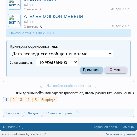
admin
31 дек 2002
Ответов:
0
АТЕЛЬЕ МЯГКОЙ МЕБЕЛИ
admin
31 дек 2002
Ответов:
0
Показано тем: с 1 по 20 из 95.
Критерий сортировки тем:
Сортировать:
Настройки отображения тем
(Вы должны войти или зарегистрироваться, чтобы разместить сообщение.)
1
2
3
4
5
Вперёд >
Главная
Форум
Ремонт и сервис
Мастерские, ремонт часов, ювелирных украшений, меб
Russian (RU)
Обратная связь
Помощь
Forum software by XenForo™
Условия и правила