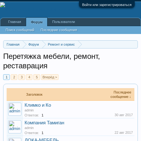
Войти или зарегистрироваться
Главная
Пользователи
Форум
Поиск сообщений
Последние сообщения
Главная
Форум
Ремонт и сервис
Мастерские, ремонт часов, ювелирных украшений, меб
Перетяжка мебели, ремонт,
реставрация
1
2
3
4
5
Вперёд >
Последнее
Заголовок
сообщение ↓
Климко и Ко
admin
30 авг 2017
Ответов:
1
Компания Тамиган
admin
22 авг 2017
Ответов:
1
ДОКА-МЕБЕЛЬ