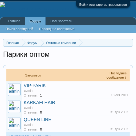
Войти или зарегистрироваться
Главная
Пользователи
Форум
Поиск сообщений
Последние сообщения
Главная
Форум
Оптовые компании
Одежда, обувь, аксессуары
Парики оптом
Последнее
Заголовок
сообщение ↓
VIP-PARIK
admin
13 окт 2011
Ответов:
1
KARKAFI HAIR
admin
31 дек 2002
Ответов:
0
QUEEN LINE
admin
31 дек 2002
Ответов:
0