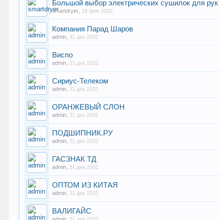
Большой выбор электрических сушилок для рук
smartdryer
,
19 фев 2020
Компания Парад Шаров
admin
,
31 дек 2002
Виспо
admin
,
31 дек 2002
Сириус-Телеком
admin
,
31 дек 2002
ОРАНЖЕВЫЙ СЛОН
admin
,
31 дек 2002
ПОДШИПНИК.РУ
admin
,
31 дек 2002
ГАСЗНАК ТД
admin
,
31 дек 2002
ОПТОМ ИЗ КИТАЯ
admin
,
31 дек 2002
ВАЛИГАЙС
admin
,
31 дек 2002