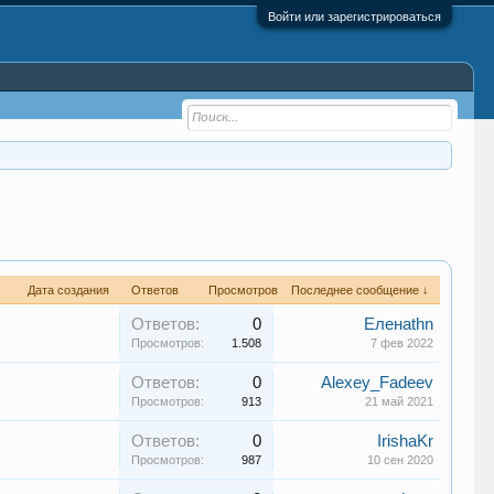
Войти или зарегистрироваться
Дата создания
Ответов
Просмотров
Последнее сообщение ↓
Ответов:
0
Еленаthn
Просмотров:
1.508
7 фев 2022
Ответов:
0
Alexey_Fadeev
Просмотров:
913
21 май 2021
Ответов:
0
IrishaKr
Просмотров:
987
10 сен 2020