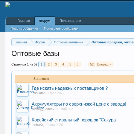
Главная
Пользователи
Форум
Поиск сообщений
Последние сообщения
Главная
Форум
Оптовые компании
Оптовые продажи, оптов
Оптовые базы
Страница 1 из 52
1
2
3
4
5
6
→
52
Вперёд >
Заголовок
Где искать надежных поставщиков ?
Еленаthn
,
7 фев 2022
Аккумуляторы по сверхнизкой цене с завода!
Alexey_Fadeev
,
21 май 2021
Корейский стиральный порошок "Сакура"
IrishaKr
,
10 сен 2020