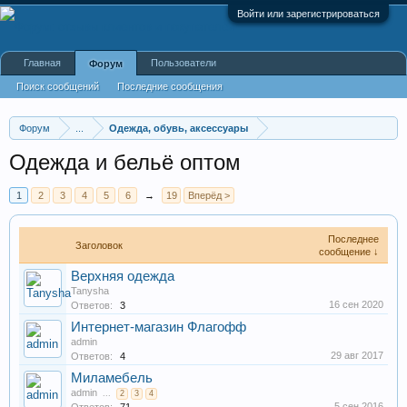
Войти или зарегистрироваться
Главная
Пользователи
Форум
Поиск сообщений
Последние сообщения
Форум
...
Одежда, обувь, аксессуары
Одежда и бельё оптом
1
2
3
4
5
6
→
19
Вперёд >
Последнее
Заголовок
сообщение ↓
Верхняя одежда
Tanysha
16 сен 2020
Ответов:
3
Интернет-магазин Флагофф
admin
29 авг 2017
Ответов:
4
Миламебель
admin
...
2
3
4
5 сен 2016