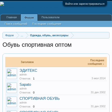
Войти или зарегистрироваться
Главная
Пользователи
Форум
Поиск сообщений
Последние сообщения
Форум
...
Одежда, обувь, аксессуары
Обувь спортивная оптом
Последнее
Заголовок
сообщение ↓
ЭДИТЕКС
admin
3 июл 2014
Ответов:
1
Sapato
admin
31 дек 2002
Ответов:
0
СПОРТИВНАЯ ОБУВЬ
admin
31 дек 2002
Ответов:
0