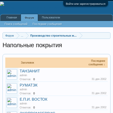
Войти или зарегистрироваться
Главная
Пользователи
Форум
Поиск сообщений
Последние сообщения
Форум
...
Производство строительных материалов, оборудования
Напольные покрытия
Последнее
Заголовок
сообщение ↓
ТАНЗАНИТ
admin
31 дек 2002
Ответов:
0
РУМАТЭК
admin
31 дек 2002
Ответов:
0
Е.П.И. ВОСТОК
admin
31 дек 2002
Ответов:
0