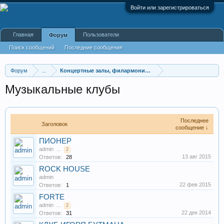
Войти или зарегистрироваться
Главная
Пользователи
Форум
Поиск сообщений
Последние сообщения
Форум
...
Концертные залы, филармонии, хоры, оркестры, капел
Музыкальные клубы
Последнее
Заголовок
сообщение ↓
ПИОНЕР
admin
...
2
13 авг 2015
Ответов:
28
ROCK HOUSE
admin
22 фев 2015
Ответов:
1
FORTE
admin
...
2
22 дек 2014
Ответов:
31