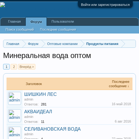
Войти или зарегистрироваться
Главная
Пользователи
Форум
Поиск сообщений
Последние сообщения
Главная
Форум
Оптовые компании
Продукты питания
Минеральная вода оптом
1
2
Вперёд >
Последнее
Заголовок
сообщение ↓
ШИШКИН ЛЕС
admin
16 май 2018
Ответов:
281
АКВАИДЕАЛ
admin
6 авг 2016
Ответов:
11
СЕЛИВАНОВСКАЯ ВОДА
admin
22 июн 2015