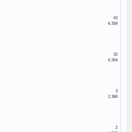
43
6.359
32
6.264
3
2.368
2