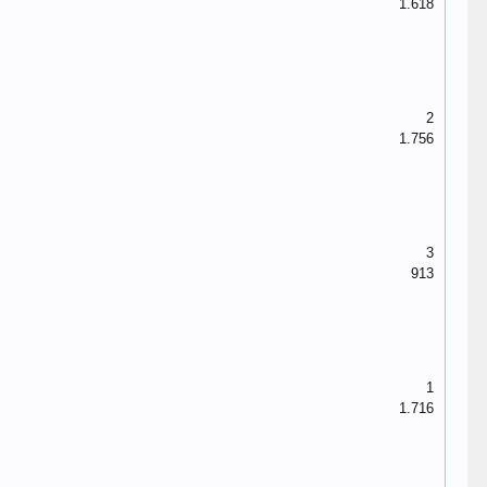
1.618
2
1.756
3
913
1
1.716