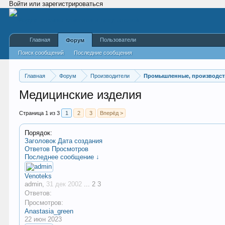
Войти или зарегистрироваться
Главная
Пользователи
Форум
Поиск сообщений
Последние сообщения
Главная
Форум
Производители
Промышленные, производст
Медицинские изделия
Страница 1 из 3
1
2
3
Вперёд >
Порядок:
Заголовок
Дата создания
Ответов
Просмотров
Последнее сообщение ↓
Venoteks
admin
,
31 дек 2002
...
2
3
Ответов:
Просмотров:
Anastasia_green
22 июн 2023