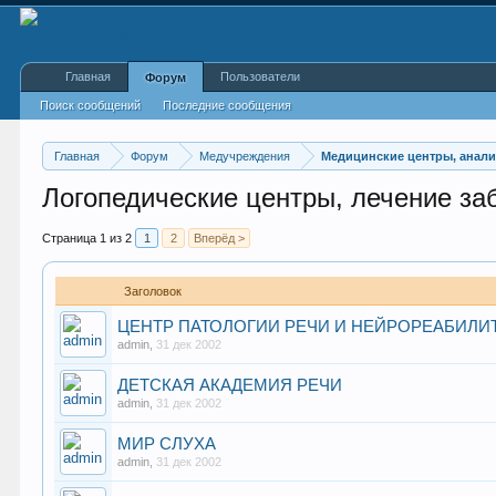
Главная
Пользователи
Форум
Поиск сообщений
Последние сообщения
Главная
Форум
Медучреждения
Медицинские центры, анал
Логопедические центры, лечение за
Страница 1 из 2
1
2
Вперёд >
Заголовок
ЦЕНТР ПАТОЛОГИИ РЕЧИ И НЕЙРОРЕАБИЛИ
admin
,
31 дек 2002
ДЕТСКАЯ АКАДЕМИЯ РЕЧИ
admin
,
31 дек 2002
МИР СЛУХА
admin
,
31 дек 2002