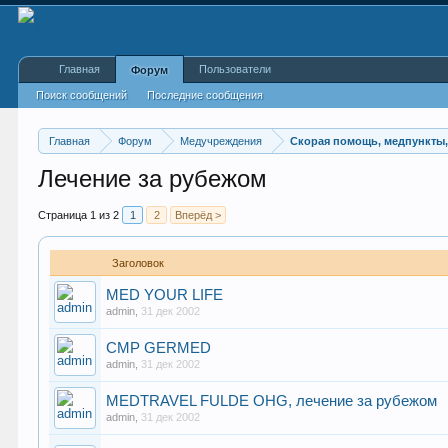
Главная
Пользователи
Форум
Поиск сообщений
Последние сообщения
Главная
Форум
Медучреждения
Скорая помощь, медпункты,
Лечение за рубежом
Страница 1 из 2
1
2
Вперёд >
Заголовок
MED YOUR LIFE
admin
,
31 дек 2002
CMP GERMED
admin
,
31 дек 2002
MEDTRAVEL FULDE OHG, лечение за рубежом
admin
,
31 дек 2002