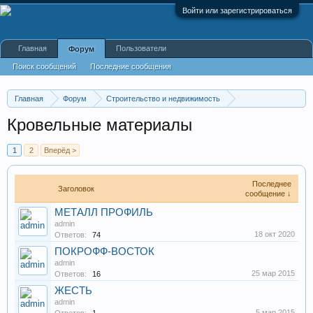
Войти или зарегистрироваться
Главная
Пользователи
Форум
Поиск сообщений
Последние сообщения
Главная
Форум
Строительство и недвижимость
Производство строительных материалов, оборудования
Кровельные материалы
1
2
Вперёд >
Последнее
Заголовок
сообщение ↓
МЕТАЛЛ ПРОФИЛЬ
admin
18 окт 2020
Ответов:
74
ПОКРОФФ-ВОСТОК
admin
25 мар 2015
Ответов:
16
ЖЕСТЬ
admin
5 мар 2015