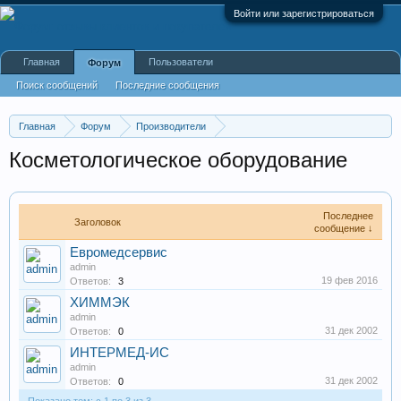
Войти или зарегистрироваться
Главная
Пользователи
Форум
Поиск сообщений
Последние сообщения
Главная
Форум
Производители
Производство оборудования, оборудование для произв
Косметологическое оборудование
Последнее
Заголовок
сообщение ↓
Евромедсервис
admin
19 фев 2016
Ответов:
3
ХИММЭК
admin
31 дек 2002
Ответов:
0
ИНТЕРМЕД-ИС
admin
31 дек 2002
Ответов:
0