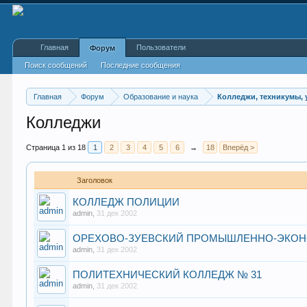
Главная
Пользователи
Форум
Поиск сообщений
Последние сообщения
Главная
Форум
Образование и наука
Колледжи, техникумы,
Колледжи
Страница 1 из 18
1
2
3
4
5
6
→
18
Вперёд >
Заголовок
КОЛЛЕДЖ ПОЛИЦИИ
admin
,
31 дек 2002
ОРЕХОВО-ЗУЕВСКИЙ ПРОМЫШЛЕННО-ЭКОН
admin
,
31 дек 2002
ПОЛИТЕХНИЧЕСКИЙ КОЛЛЕДЖ № 31
admin
,
31 дек 2002