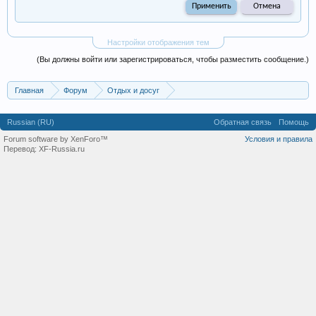
Настройки отображения тем
(Вы должны войти или зарегистрироваться, чтобы разместить сообщение.)
Главная
Форум
Отдых и досуг
Общества и клубы по интересам
Russian (RU)
Обратная связь
Помощь
Forum software by XenForo™
Условия и правила
Перевод:
XF-Russia.ru