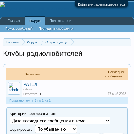
Войти или зарегистрироваться
Главная
Пользователи
Форум
Поиск сообщений
Последние сообщения
Главная
Форум
Отдых и досуг
Общества и клубы по интересам
Клубы радиолюбителей
Последнее
Заголовок
сообщение ↓
РАТЕЛ
admin
17 май 2018
Ответов:
1
Показано тем: с 1 по 1 из 1.
Критерий сортировки тем:
Сортировать: