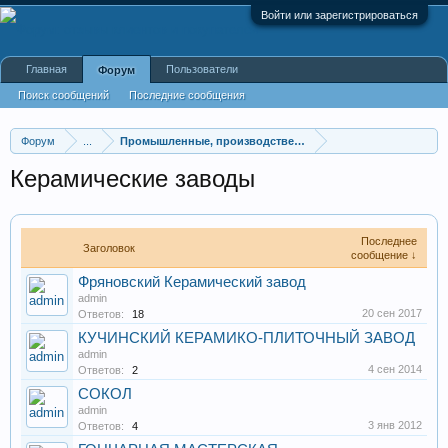
Войти или зарегистрироваться
Главная
Пользователи
Форум
Поиск сообщений
Последние сообщения
Форум
...
Промышленные, производственные и перерабатывающие
Керамические заводы
Последнее
Заголовок
сообщение ↓
Фряновский Керамический завод
admin
20 сен 2017
Ответов:
18
КУЧИНСКИЙ КЕРАМИКО-ПЛИТОЧНЫЙ ЗАВОД
admin
4 сен 2014
Ответов:
2
СОКОЛ
admin
3 янв 2012
Ответов:
4