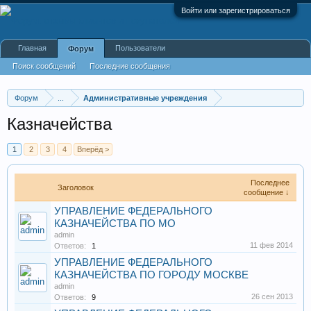
Войти или зарегистрироваться
Главная
Пользователи
Форум
Поиск сообщений
Последние сообщения
Форум
...
Административные учреждения
Казначейства
1
2
3
4
Вперёд >
Последнее
Заголовок
сообщение ↓
УПРАВЛЕНИЕ ФЕДЕРАЛЬНОГО
КАЗНАЧЕЙСТВА ПО МО
admin
11 фев 2014
Ответов:
1
УПРАВЛЕНИЕ ФЕДЕРАЛЬНОГО
КАЗНАЧЕЙСТВА ПО ГОРОДУ МОСКВЕ
admin
26 сен 2013
Ответов:
9