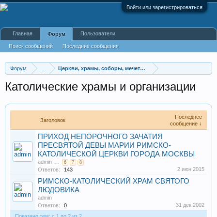
Войти или зарегистрироваться
Главная
Пользователи
Форум
Поиск сообщений
Последние сообщения
Форум
...
Церкви, храмы, соборы, мечети, синагоги
Католические храмы и организации
Последнее
Заголовок
сообщение ↓
ПРИХОД НЕПОРОЧНОГО ЗАЧАТИЯ
ПРЕСВЯТОЙ ДЕВЫ МАРИИ РИМСКО-
КАТОЛИЧЕСКОЙ ЦЕРКВИ ГОРОДА МОСКВЫ
admin
...
6
7
8
2 июн 2015
Ответов:
143
РИМСКО-КАТОЛИЧЕСКИЙ ХРАМ СВЯТОГО
ЛЮДОВИКА
admin
31 дек 2002
Ответов:
0
Показано тем: с 1 по 2 из 2.