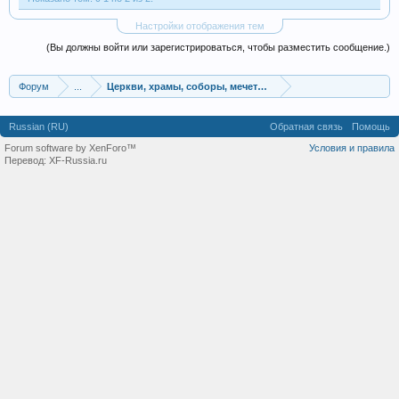
Настройки отображения тем
(Вы должны войти или зарегистрироваться, чтобы разместить сообщение.)
Форум
...
Церкви, храмы, соборы, мечети, синагоги
Russian (RU)
Обратная связь
Помощь
Forum software by XenForo™
Условия и правила
Перевод:
XF-Russia.ru