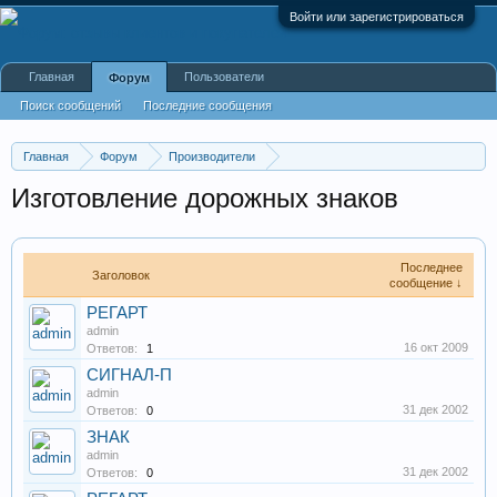
Войти или зарегистрироваться
Главная
Пользователи
Форум
Поиск сообщений
Последние сообщения
Главная
Форум
Производители
Промышленные, производственные и перерабатывающие
Изготовление дорожных знаков
Последнее
Заголовок
сообщение ↓
РЕГАРТ
admin
16 окт 2009
Ответов:
1
СИГНАЛ-П
admin
31 дек 2002
Ответов:
0
ЗНАК
admin
31 дек 2002
Ответов:
0