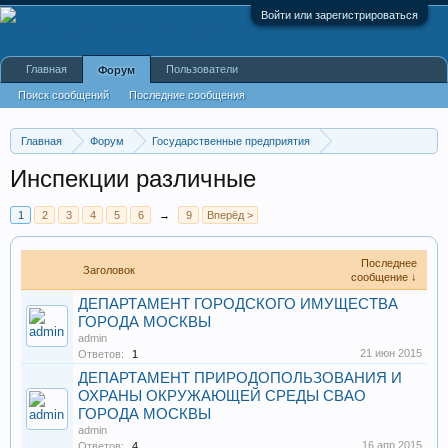
Войти или зарегистрироваться
Главная
Пользователи
Форум
Поиск сообщений
Последние сообщения
Главная
Форум
Государственные предприятия
Административные учреждения
Инспекции различные
1
2
3
4
5
6
→
9
Вперёд >
Последнее
Заголовок
сообщение ↓
ДЕПАРТАМЕНТ ГОРОДСКОГО ИМУЩЕСТВА
ГОРОДА МОСКВЫ
admin
21 июн 2015
Ответов:
1
ДЕПАРТАМЕНТ ПРИРОДОПОЛЬЗОВАНИЯ И
ОХРАНЫ ОКРУЖАЮЩЕЙ СРЕДЫ СВАО
ГОРОДА МОСКВЫ
admin
16 апр 2015
Ответов:
4