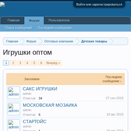
Войти или зарегистрироваться
Главная
Пользователи
Форум
Поиск сообщений
Последние сообщения
Главная
Форум
Оптовые компании
Детские товары
Игрушки оптом
1
2
3
4
5
6
Вперёд >
Последнее
Заголовок
сообщение ↓
САКС ИГРУШКИ
admin
27 сен 2019
Ответов:
34
МОСКОВСКАЯ МОЗАИКА
admin
18 авг 2019
Ответов:
6
СТАРТОЙС
admin
19 дек 2014