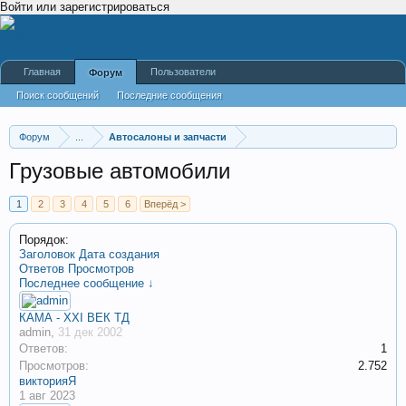
Войти или зарегистрироваться
Главная
Пользователи
Форум
Поиск сообщений
Последние сообщения
Форум
...
Автосалоны и запчасти
Грузовые автомобили
1
2
3
4
5
6
Вперёд >
Порядок:
Заголовок
Дата создания
Ответов
Просмотров
Последнее сообщение ↓
КАМА - XXI ВЕК ТД
admin
,
31 дек 2002
Ответов:
1
Просмотров:
2.752
викторияЯ
1 авг 2023