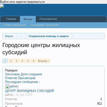
Войти или зарегистрироваться
Главная
Пользователи
Форум
Поиск сообщений
Последние сообщения
Форум
...
Социальная помощь и защита
Городские центры жилищных
субсидий
1
2
3
4
5
6
Вперёд >
Порядок:
Заголовок
Дата создания
Ответов
Просмотров
Последнее сообщение ↓
ЦЕНТР ЖИЛИЩНЫХ СУБСИДИЙ
admin
,
31 дек 2002
Ответов:
1
Просмотров:
811