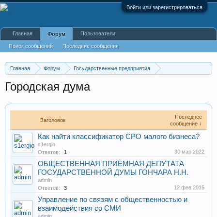
Войти или зарегистрироваться
Главная
Пользователи
Форум
Поиск сообщений
Последние сообщения
Главная
Форум
Государственные предприятия
Законодательные органы
Городская дума
Последнее
Заголовок
сообщение ↓
Как найти классификатор СРО малого бизнеса?
s1ergio
30 мар 2022
Ответов:
1
ОБЩЕСТВЕННАЯ ПРИЁМНАЯ ДЕПУТАТА
ГОСУДАРСТВЕННОЙ ДУМЫ ГОНЧАРА Н.Н.
admin
12 фев 2015
Ответов:
3
Управление по связям с общественностью и
взаимодействия со СМИ
admin