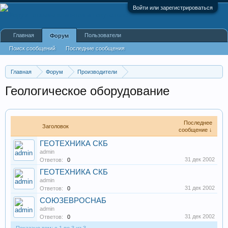
Войти или зарегистрироваться
Главная
Пользователи
Форум
Поиск сообщений
Последние сообщения
Главная
Форум
Производители
Производство оборудования, оборудование для произв
Геологическое оборудование
Последнее
Заголовок
сообщение ↓
ГЕОТЕХНИКА СКБ
admin
31 дек 2002
Ответов:
0
ГЕОТЕХНИКА СКБ
admin
31 дек 2002
Ответов:
0
СОЮЗЕВРОСНАБ
admin
31 дек 2002
Ответов:
0