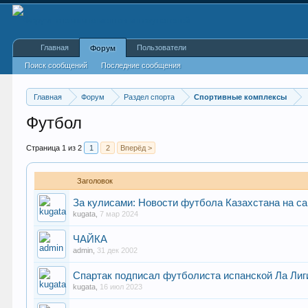
Главная
Пользователи
Форум
Поиск сообщений
Последние сообщения
Главная
Форум
Раздел спорта
Спортивные комплексы
Футбол
Страница 1 из 2
1
2
Вперёд >
Заголовок
За кулисами: Новости футбола Казахстана на сай
kugata
,
7 мар 2024
ЧАЙКА
admin
,
31 дек 2002
Спартак подписал футболиста испанской Ла Лиг
kugata
,
16 июл 2023