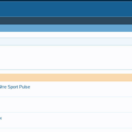
те Sport Pulse
и