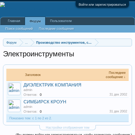
Войти или зарегистрироваться
Главная
Пользователи
Форум
Поиск сообщений
Последние сообщения
Форум
...
Производство инструментов, строительных материалов
Электроинструменты
Последнее
Заголовок
сообщение ↓
ДИЭЛЕКТРИК КОМПАНИЯ
admin
31 дек 2002
Ответов:
0
СИМБИРСК КРОУН
admin
31 дек 2002
Ответов:
0
Показано тем: с 1 по 2 из 2.
Настройки отображения тем
(Вы должны войти или зарегистрироваться, чтобы разместить сообщение.)