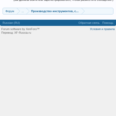
Форум
...
Производство инструментов, строительных материалов
Russian (RU)
Обратная связь
Помощь
Forum software by XenForo™
Условия и правила
Перевод:
XF-Russia.ru