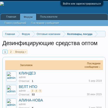
Войти или зарегистрироваться
Главная
Пользователи
Форум
Поиск сообщений
Последние сообщения
Главная
Форум
Оптовые компании
Хозтовары, посуда
Дезинфицирующие средства оптом
1
2
Вперёд >
Последнее
Заголовок
сообщение ↓
КЛИНДЕЗ
admin
5 апр 2019
Ответов:
1
ВЕЛТ НПО
admin
...
3
4
5
30 июн 2015
Ответов:
93
АЛИНА-НОВА
admin
2 апр 2015