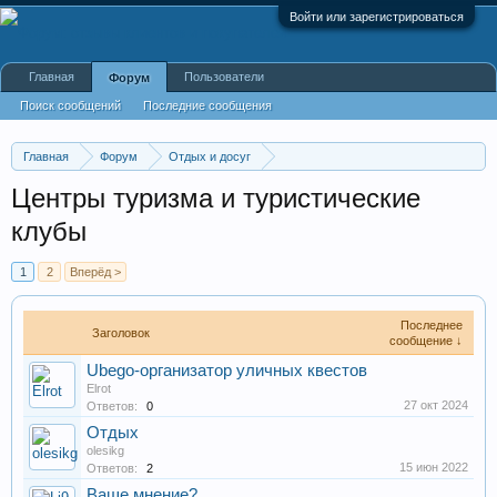
Войти или зарегистрироваться
Главная
Пользователи
Форум
Поиск сообщений
Последние сообщения
Главная
Форум
Отдых и досуг
Общества и клубы по интересам
Центры туризма и туристические
клубы
1
2
Вперёд >
Последнее
Заголовок
сообщение ↓
Ubego-организатор уличных квестов
Elrot
27 окт 2024
Ответов:
0
Отдых
olesikg
15 июн 2022
Ответов:
2
Ваше мнение?