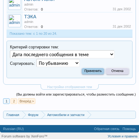
admin
31 дек 2002
Ответов:
0
ТЭКА
admin
31 дек 2002
Ответов:
0
Показано тем: с 1 по 20 из 24.
Критерий сортировки тем:
Сортировать:
Настройки отображения тем
(Вы должны войти или зарегистрироваться, чтобы разместить сообщение.)
1
2
Вперёд >
Главная
Форум
Автомобили и запчасти
Автосалоны и запчасти
Russian (RU)
Обратная связь
Помощь
Forum software by XenForo™
Условия и правила