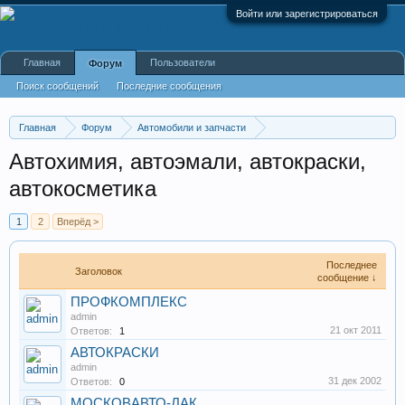
Войти или зарегистрироваться
Главная
Пользователи
Форум
Поиск сообщений
Последние сообщения
Главная
Форум
Автомобили и запчасти
Автосалоны и запчасти
Автохимия, автоэмали, автокраски,
автокосметика
1
2
Вперёд >
Последнее
Заголовок
сообщение ↓
ПРОФКОМПЛЕКС
admin
21 окт 2011
Ответов:
1
АВТОКРАСКИ
admin
31 дек 2002
Ответов:
0
МОСКОВАВТО-ЛАК