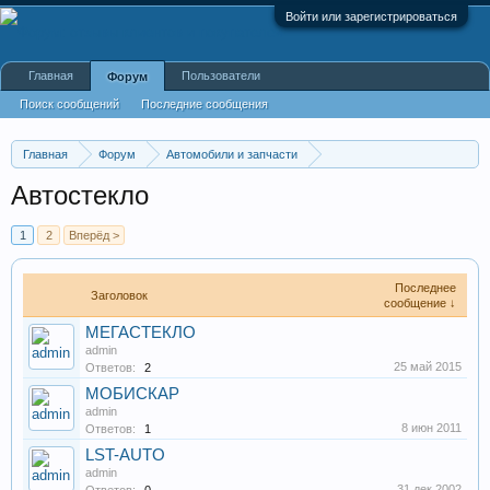
Войти или зарегистрироваться
Главная
Пользователи
Форум
Поиск сообщений
Последние сообщения
Главная
Форум
Автомобили и запчасти
Автосалоны и запчасти
Автостекло
1
2
Вперёд >
Последнее
Заголовок
сообщение ↓
МЕГАСТЕКЛО
admin
25 май 2015
Ответов:
2
МОБИСКАР
admin
8 июн 2011
Ответов:
1
LST-AUTO
admin
31 дек 2002