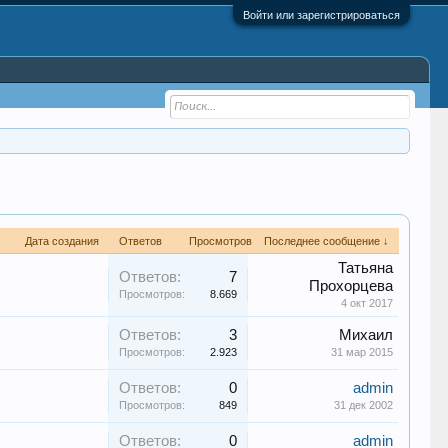
Войти или зарегистрироваться
Дата создания
Ответов
Просмотров
Последнее сообщение ↓
Татьяна
Ответов:
7
Прохорцева
Просмотров:
8.669
4 окт 2017
Ответов:
3
Михаил
Просмотров:
2.923
31 мар 2015
Ответов:
0
admin
Просмотров:
849
31 дек 2002
Ответов:
0
admin