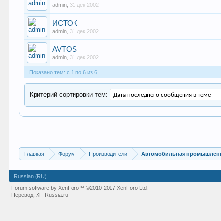
admin
,
31 дек 2002
ИСТОК
admin
,
31 дек 2002
AVTOS
admin
,
31 дек 2002
Показано тем: с 1 по 6 из 6.
Критерий сортировки тем:
Главная
Форум
Производители
Автомобильная промышлен
Russian (RU)
Forum software by XenForo™
©2010-2017 XenForo Ltd.
Перевод:
XF-Russia.ru