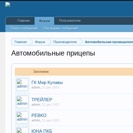
Главная
Пользователи
Форум
Поиск сообщений
Последние сообщения
Главная
Форум
Производители
Автомобильная промышлен
Автомобильные прицепы
Заголовок
ГК Мир Купавы
admin
,
31 дек 2002
ТРЕЙЛЕР
admin
,
31 дек 2002
РЕВКО
admin
,
31 дек 2002
ЮНА ПКБ