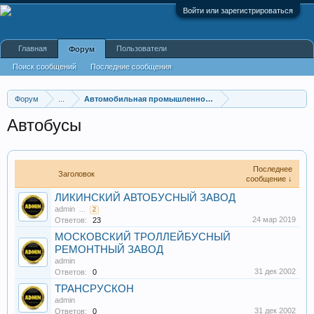
Войти или зарегистрироваться
Главная
Пользователи
Форум
Поиск сообщений
Последние сообщения
Форум
...
Автомобильная промышленность
Автобусы
Последнее
Заголовок
сообщение ↓
ЛИКИНСКИЙ АВТОБУСНЫЙ ЗАВОД
admin
...
2
24 мар 2019
Ответов:
23
МОСКОВСКИЙ ТРОЛЛЕЙБУСНЫЙ
РЕМОНТНЫЙ ЗАВОД
admin
31 дек 2002
Ответов:
0
ТРАНСРУСКОН
admin
31 дек 2002
Ответов:
0