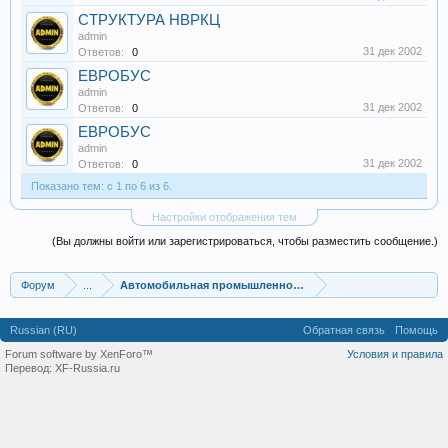
СТРУКТУРА НВРКЦ
admin
31 дек 2002
Ответов:
0
ЕВРОБУС
admin
31 дек 2002
Ответов:
0
ЕВРОБУС
admin
31 дек 2002
Ответов:
0
Показано тем: с 1 по 6 из 6.
Настройки отображения тем
(Вы должны войти или зарегистрироваться, чтобы разместить сообщение.)
Форум
...
Автомобильная промышленность
Russian (RU)
Обратная связь
Помощь
Forum software by XenForo™
Условия и правила
Перевод:
XF-Russia.ru