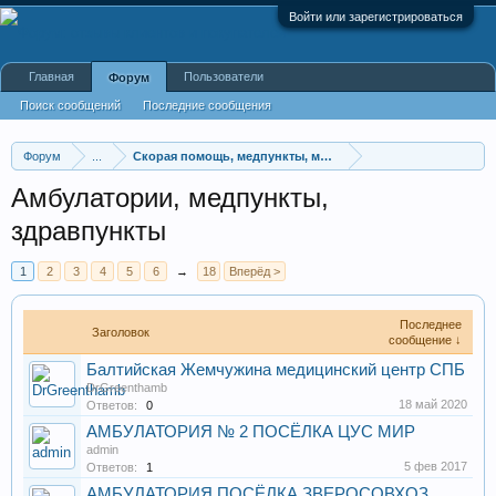
Войти или зарегистрироваться
Главная
Пользователи
Форум
Поиск сообщений
Последние сообщения
Форум
...
Скорая помощь, медпункты, медицинские услуги
Амбулатории, медпункты,
здравпункты
1
2
3
4
5
6
→
18
Вперёд >
Последнее
Заголовок
сообщение ↓
Балтийская Жемчужина медицинский центр СПБ
DrGreenthamb
18 май 2020
Ответов:
0
АМБУЛАТОРИЯ № 2 ПОСЁЛКА ЦУС МИР
admin
5 фев 2017
Ответов:
1
АМБУЛАТОРИЯ ПОСЁЛКА ЗВЕРОСОВХОЗ