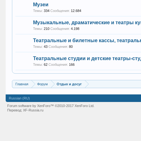
Музеи
Темы:
334
Сообщения:
12.684
Музыкальные, драматические и театры ку
Темы:
210
Сообщения:
4.198
Театральные и билетные кассы, театраль
Темы:
43
Сообщения:
80
Театральные студии и детские театры-ст
Темы:
62
Сообщения:
166
Главная
Форум
Отдых и досуг
Russian (RU)
Forum software by XenForo™
©2010-2017 XenForo Ltd.
Перевод:
XF-Russia.ru