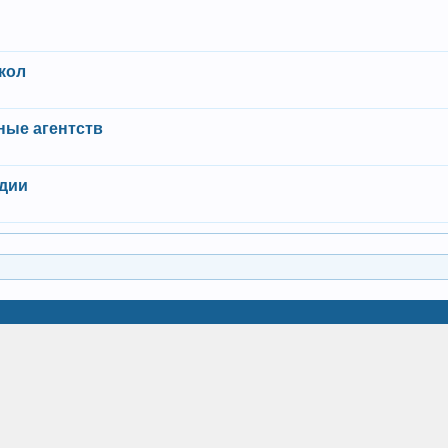
кол
ные агентств
удии