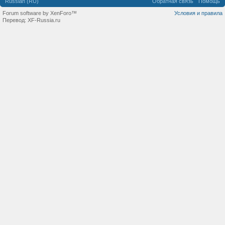
Russian (RU)
Обратная связь
Помощь
Forum software by XenForo™
Условия и правила
Перевод:
XF-Russia.ru