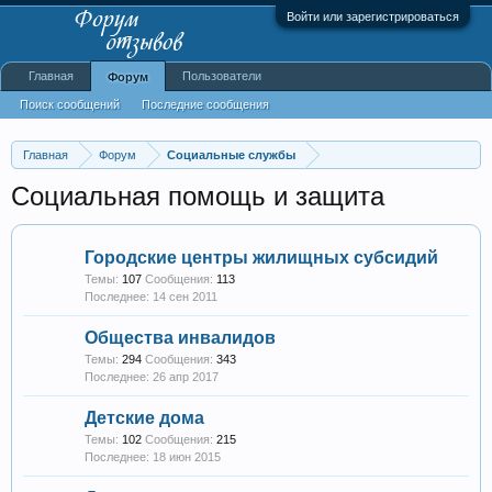
Войти или зарегистрироваться
Главная
Пользователи
Форум
Поиск сообщений
Последние сообщения
Главная
Форум
Социальные службы
Социальная помощь и защита
Городские центры жилищных субсидий
Темы:
107
Сообщения:
113
14 сен 2011
Общества инвалидов
Темы:
294
Сообщения:
343
26 апр 2017
Детские дома
Темы:
102
Сообщения:
215
18 июн 2015