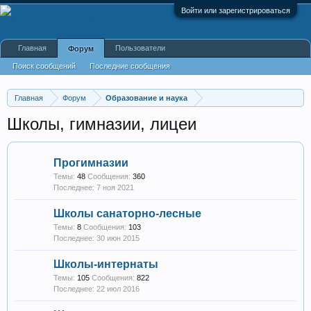
Войти или зарегистрироваться
Главная
Пользователи
Форум
Поиск сообщений
Последние сообщения
Главная
Форум
Образование и наука
Школы, гимназии, лицеи
Прогимназии
Темы:
48
Сообщения:
360
7 ноя 2021
Школы санаторно-лесные
Темы:
8
Сообщения:
103
30 июн 2015
Школы-интернаты
Темы:
105
Сообщения:
822
22 июл 2016