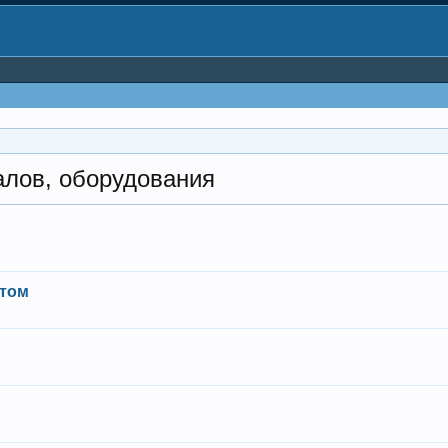
алов, оборудования
птом