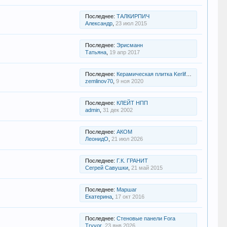
Последнее:
ТАЛКИРПИЧ
Александр
,
23 июл 2015
Последнее:
Эрисманн
Татьяна
,
19 апр 2017
Последнее:
Керамическая плитка Kerlife отзывы
zemlinov70
,
9 ноя 2020
Последнее:
КЛЕЙТ НПП
admin
,
31 дек 2002
Последнее:
АКОМ
ЛеонидО
,
21 июл 2026
Последнее:
Г.К. ГРАНИТ
Сегрей Савушки
,
21 май 2015
Последнее:
Маршаг
Екатерина
,
17 окт 2016
Последнее:
Стеновые панели Fora
Tryvor
,
23 янв 2026