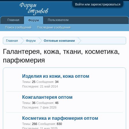
Войти или зарегистрироваться
Главная
Пользователи
Форум
Поиск сообщений
Последние сообщения
Главная
Форум
Оптовые компании
Галантерея, кожа, ткани, косметика,
парфюмерия
Изделия из кожи, кожа оптом
Темы:
25
Сообщения:
34
21 май 2014
Кожгалантерея оптом
Темы:
36
Сообщения:
46
7 фев 2026
Косметика и парфюмерия оптом
Темы:
266
Сообщения:
830
11 мар 2025