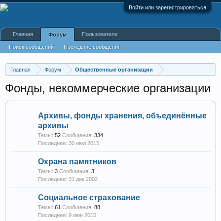
Войти или зарегистрироваться
Главная
Пользователи
Форум
Поиск сообщений
Последние сообщения
Главная
Форум
Общественные организации
Фонды, некоммерческие организации
Архивы, фонды хранения, объединённые
архивы
Темы:
52
Сообщения:
334
30 июл 2015
Охрана памятников
Темы:
3
Сообщения:
3
31 дек 2002
Социальное страхование
Темы:
61
Сообщения:
88
9 июн 2015