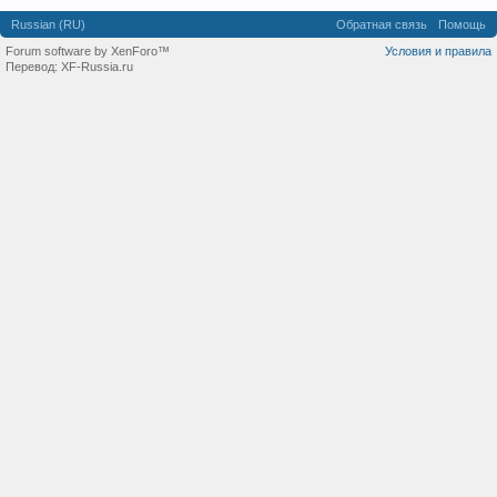
Russian (RU)
Обратная связь
Помощь
Forum software by XenForo™
Условия и правила
Перевод:
XF-Russia.ru