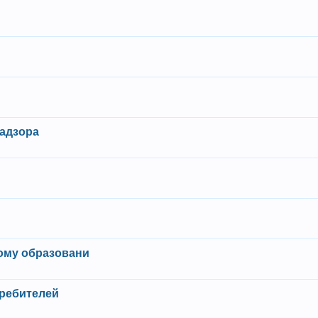
надзора
ому образовани
требителей