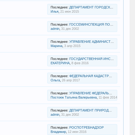
Последнее:
ДЕПАРТАМЕНТ ГОРОДСКОГО ИМУЩЕСТВА ГОРОДА МОСКВЫ
Илья
,
21 июн 2015
Последнее:
ГОССЕМИНСПЕКЦИЯ ПО МО
admin
,
31 дек 2002
Последнее:
УПРАВЛЕНИЕ АДМИНИСТРАТИВНО-ТРАНСПОРТНОГО КОНТРОЛЯ
Марина
,
3 апр 2015
Последнее:
ГОСУДАРСТВЕННАЯ ИНСПЕКЦИЯ ТРУДА В МО
ЕКАТЕРИНА
,
8 фев 2016
Последнее:
ФЕДЕРАЛЬНАЯ КАДАСТРОВАЯ ПАЛАТА ПО МО
Ольга
,
26 апр 2017
Последнее:
УПРАВЛЕНИЕ ФЕДЕРАЛЬНОГО КАЗНАЧЕЙСТВА ПО МО
Постоюк Татьяна Валерьевна
,
11 фев 2014
Последнее:
ДЕПАРТАМЕНТ ПРИРОДОПОЛЬЗОВАНИЯ И ОХРАНЫ ОКРУЖАЮЩЕЙ СРЕДЫ ГОРОДА МОСКВЫ
admin
,
31 дек 2002
Последнее:
РОСПОТРЕБНАДЗОР
Владимир
,
12 июн 2016