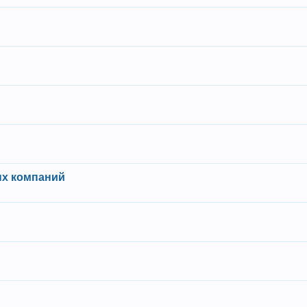
ых компаний
и