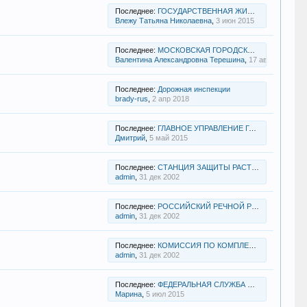
Последнее:
ГОСУДАРСТВЕННАЯ ЖИЛИЩНАЯ ИНСПЕКЦИЯ
Влежу Татьяна Николаевна
,
3 июн 2015
Последнее:
МОСКОВСКАЯ ГОРОДСКАЯ ИЗБИРАТЕЛЬНАЯ КОМИССИЯ
Валентина Александровна Терешина
,
17 авг 2014
Последнее:
Дорожная инспекции
brady-rus
,
2 апр 2018
Последнее:
ГЛАВНОЕ УПРАВЛЕНИЕ ГОСУДАРСТВЕННОГО СТРОИТЕЛЬНОГО НАДЗОРА МО
Дмитрий
,
5 май 2015
Последнее:
СТАНЦИЯ ЗАЩИТЫ РАСТЕНИЙ МО
admin
,
31 дек 2002
Последнее:
РОССИЙСКИЙ РЕЧНОЙ РЕГИСТР
admin
,
31 дек 2002
Последнее:
КОМИССИЯ ПО КОМПЛЕКТОВАНИЮ ГОСУДАРСТВЕННЫХ ДОШКОЛЬНЫХ ОБРАЗОВАТЕЛЬНЫХ УЧРЕЖДЕНИЙ
admin
,
31 дек 2002
Последнее:
ФЕДЕРАЛЬНАЯ СЛУЖБА ПО НАДЗОРУ В СФЕРЕ ЗАЩИТЫ ПРАВ ПОТРЕБИТЕЛЕЙ И БЛАГОПОЛУЧИЯ ЧЕЛОВЕКА
Марина
,
5 июл 2015